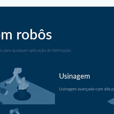
om robôs
 para qualquer aplicação de fabricação.
Usinagem
Usinagem avançada com alta p
Usinagem