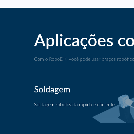
Aplicações c
Com o RoboDK, você pode usar braços robóticos
Soldagem
Soldagem robotizada rápida e eficiente
Soldagem