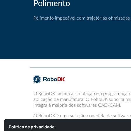
Polimento
Polimento impecável com trajetórias otimizadas
Polimento
O RoboDK facilita a simulação e a programação
aplicação de manufatura. O RoboDK suporta mui
integra à maioria dos softwares CAD/CAM.
O RoboDK é uma solução completa de software 
programação off-line de robôs.
Política de privacidade