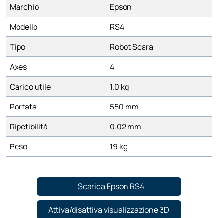
Marchio
Epson
Modello
RS4
Tipo
Robot Scara
Axes
4
Carico utile
1.0 kg
Portata
550 mm
Ripetibilità
0.02 mm
Peso
19 kg
Scarica Epson RS4
Attiva/disattiva visualizzazione 3D