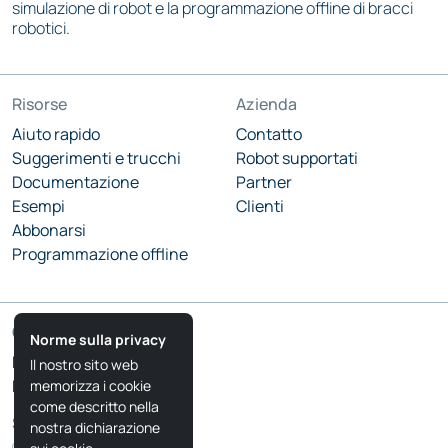
simulazione di robot e la programmazione offline di bracci
robotici.
Risorse
Azienda
Aiuto rapido
Contatto
Suggerimenti e trucchi
Robot supportati
Documentazione
Partner
Esempi
Clienti
Abbonarsi
Programmazione offline
Comunità
Norme sulla privacy
Blog RoboDK
Il nostro sito web
Forum RoboDK
memorizza i cookie
come descritto nella
Seguiteci
nostra dichiarazione