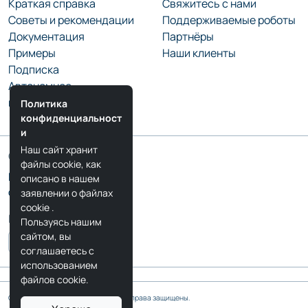
Краткая справка
Свяжитесь с нами
Советы и рекомендации
Поддерживаемые роботы
Документация
Партнёры
Примеры
Наши клиенты
Подписка
Автономное
программирование
Политика
конфиденциальност
и
Наш сайт хранит
Сообщество
файлы cookie, как
Блог RoboDK
описано в нашем
Форум RoboDK
заявлении о файлах
cookie
.
Мы в соцсетях
Пользуясь нашим
сайтом, вы
соглашаетесь с
использованием
файлов cookie.
Copyright © 2026 RoboDK Global. Все права защищены.