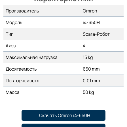
Производитель
Omron
Модель
i4-650H
Тип
Scara-Робот
Axes
4
Максимальная нагрузка
15 kg
Досягаемость
650 mm
Повторяемость
0.01 mm
Масса
50 kg
Скачать Omron i4-650H