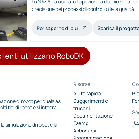
La NASA ha abilitato l'ispezione a doppio robot co
precisione dei processi di controllo della qualità.
sull'ispezione multirobot
Per saperne di più
Scarica il proget
clienti utilizzano RoboDK
Risorse
Co
Aiuto rapido
Bl
Suggerimenti e
Fo
zione di robot per qualsiasi
 tipi di robot e si integra
trucchi
Se
Documentazione
Esempi
a simulazione di robot e la
Abbonarsi
Programmazione