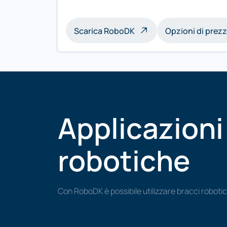
Scarica RoboDK
Opzioni di prez
Applicazioni
robotiche
Con RoboDK è possibile utilizzare bracci robotic