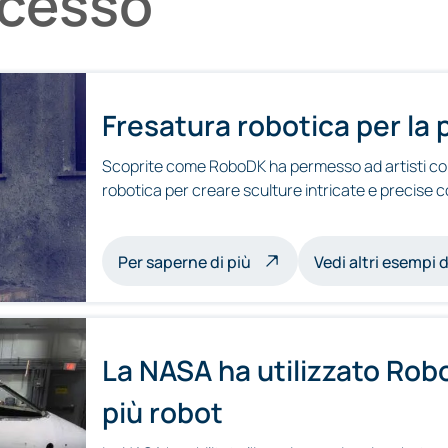
ccesso
Fresatura robotica per la 
Scoprite come RoboDK ha permesso ad artisti com
robotica per creare sculture intricate e precise 
sulle sculture a fresatura 
Per saperne di più
Vedi altri esempi 
La NASA ha utilizzato Robo
più robot