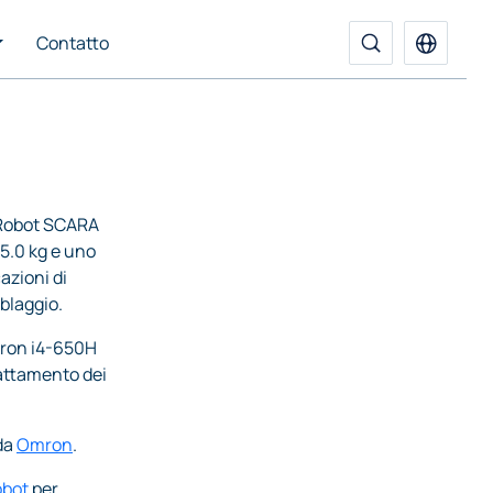
Contatto
 Robot SCARA
 15.0 kg e uno
azioni di
blaggio.
mron i4-650H
attamento dei
da
Omron
.
obot
per