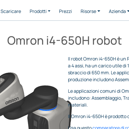
Scaricare
Prodotti
Prezzi
Risorse
Azienda
Omron i4-650H robot
Il robot Omron i4-650H è un
a 4 assi, ha un carico utile di
sbraccio di 650 mm. Le applic
produzione includono Assem
Le applicazioni comuni di O
includono: Assemblaggio, Tr
materiali.
Il Omron i4-650H è prodotto 
Usa questo
comparatore di r