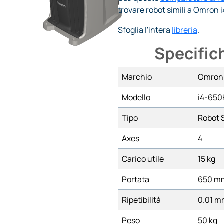
trovare robot simili a Omron 
Sfoglia l'intera
libreria
.
Specific
Marchio
Omron
Modello
i4-650
Tipo
Robot 
Axes
4
Carico utile
15 kg
Portata
650 m
Ripetibilità
0.01 
Peso
50 kg