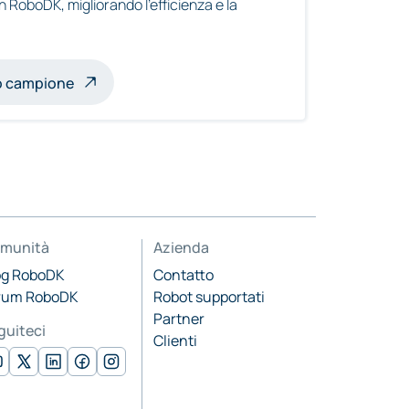
n RoboDK, migliorando l'efficienza e la
to campione
munità
Azienda
og RoboDK
Contatto
rum RoboDK
Robot supportati
Partner
guiteci
Clienti