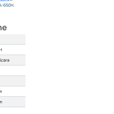
i4-650H.
he
H
Scara
m
mm