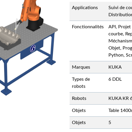
Applications
Suivi de co
Distributio
Fonctionnalités
API, Projet
courbe, Rep
Méchanisme
Objet, Pro
Python, Scr
Marques
KUKA
Types de
6 DDL
robots
Robots
KUKA KR 6
Objets
Table 140
Objets
5