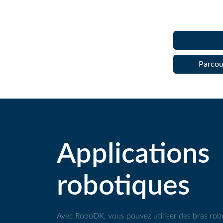
Parcour
Applications
robotiques
Avec RoboDK, vous pouvez utiliser des bras robot