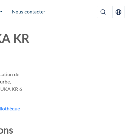
Nous contacter
UKA KR
cation de
urbe,
 KUKA KR 6
liothèque
ions