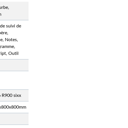
urbe,
n
 de suivi de
ère,
, Notes,
gramme,
ipt, Outil
 R900 sixx
0x800x800mm