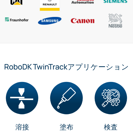
RoboDK TwinTrackアプリケーション
溶接
塗布
検査