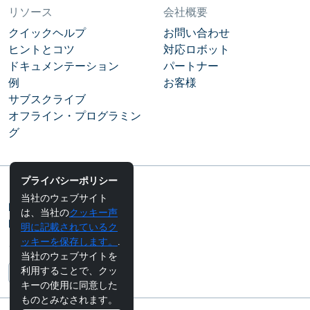
リソース
会社概要
クイックヘルプ
お問い合わせ
ヒントとコツ
対応ロボット
ドキュメンテーション
パートナー
例
お客様
サブスクライブ
オフライン・プログラミン
グ
プライバシーポリシー
コミュニティ
当社のウェブサイト
RoboDKブログ
は、当社の
クッキー声
RoboDKフォーラム
明に記載されているク
ッキーを保存します。
.
フォローする
当社のウェブサイトを
利用することで、クッ
キーの使用に同意した
ものとみなされます。