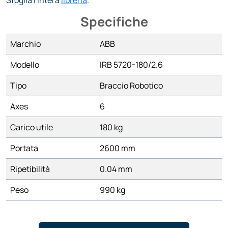
Sfoglia l'intera
libreria
.
Specifiche
Marchio
ABB
Modello
IRB 5720-180/2.6
Tipo
Braccio Robotico
Axes
6
Carico utile
180 kg
Portata
2600 mm
Ripetibilità
0.04 mm
Peso
990 kg