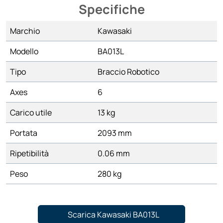
Specifiche
Marchio
Kawasaki
Modello
BA013L
Tipo
Braccio Robotico
Axes
6
Carico utile
13 kg
Portata
2093 mm
Ripetibilità
0.06 mm
Peso
280 kg
Scarica Kawasaki BA013L