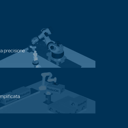
a precisione
emplificata
ione