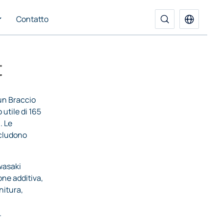
Contatto
t
un Braccio
 utile di 165
. Le
ncludono
wasaki
ne additiva,
nitura,
.