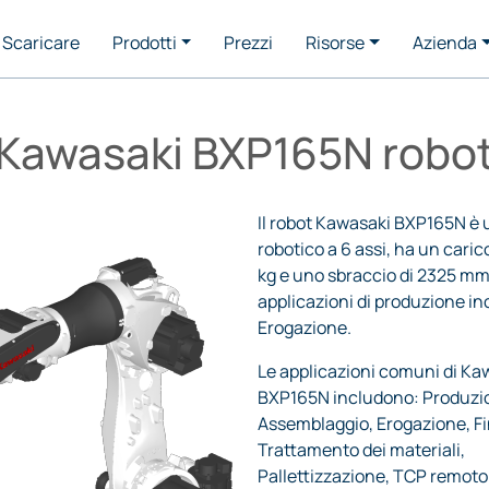
Scaricare
Prodotti
Prezzi
Risorse
Azienda
Kawasaki BXP165N robo
Il robot Kawasaki BXP165N è 
robotico a 6 assi, ha un carico
kg e uno sbraccio di 2325 mm
applicazioni di produzione i
Erogazione.
Le applicazioni comuni di Ka
BXP165N includono: Produzio
Assemblaggio, Erogazione, Fi
Trattamento dei materiali,
Pallettizzazione, TCP remoto