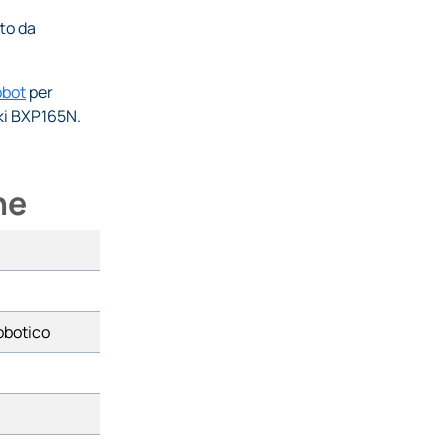
to da
obot
per
aki BXP165N.
he
obotico