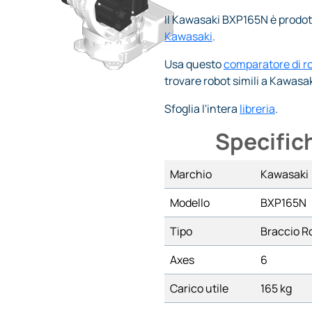
Il Kawasaki BXP165N è prodot
Kawasaki
.
Usa questo
comparatore di r
trovare robot simili a Kawas
Sfoglia l'intera
libreria
.
Specific
Marchio
Kawasaki
Modello
BXP165N
Tipo
Braccio R
Axes
6
Carico utile
165 kg