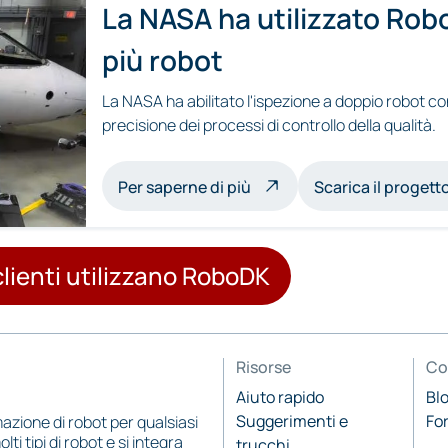
La NASA ha utilizzato Robo
più robot
La NASA ha abilitato l'ispezione a doppio robot co
precisione dei processi di controllo della qualità.
sull'ispezione multirobot
Per saperne di più
Scarica il proget
clienti utilizzano RoboDK
Risorse
Co
Aiuto rapido
Bl
Suggerimenti e
Fo
zione di robot per qualsiasi
 tipi di robot e si integra
trucchi