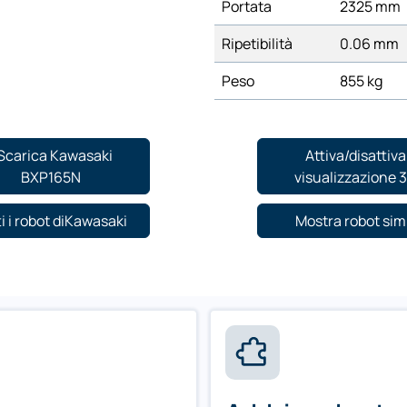
Portata
2325 mm
Ripetibilità
0.06 mm
Peso
855 kg
Scarica Kawasaki
Attiva/disattiva
BXP165N
visualizzazione 
i i robot diKawasaki
Mostra robot simi