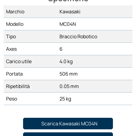
Marchio
Kawasaki
Modello
MC04N
Tipo
Braccio Robotico
Axes
6
Carico utile
4.0 kg
Portata
506 mm
Ripetibilità
0.05 mm
Peso
25 kg
Scarica Kawasaki MC04N