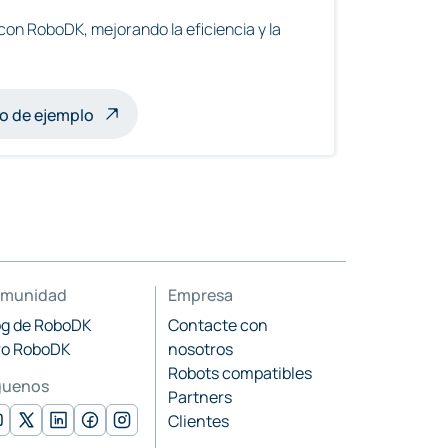
con RoboDK, mejorando la eficiencia y la
ltirobot
o de ejemplo
munidad
Empresa
og de RoboDK
Contacte con
ro RoboDK
nosotros
Robots compatibles
guenos
Partners
Clientes