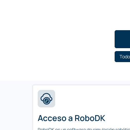
Todo
Acceso a RoboDK
RoboDK es un software de simulación robótic