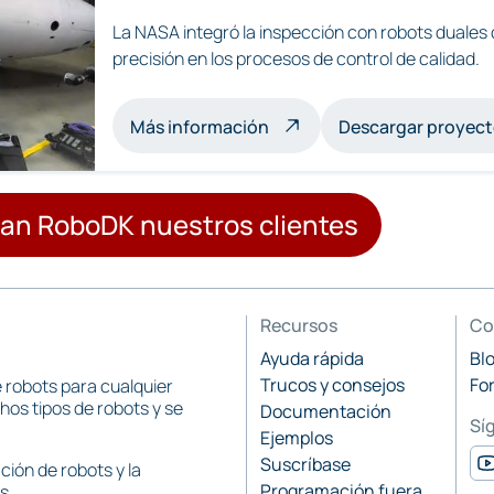
La NASA integró la inspección con robots duales 
precisión en los procesos de control de calidad.
acerca de la inspección mu
Más información
Descargar proyect
zan RoboDK nuestros clientes
Recursos
Co
Ayuda rápida
Bl
Trucos y consejos
Fo
e robots para cualquier
os tipos de robots y se
Documentación
Sí
Ejemplos
Suscríbase
ión de robots y la
Programación fuera
s.