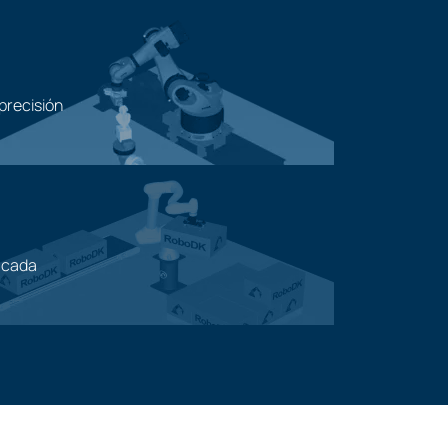
precisión
ficada