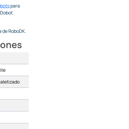
obots
para
l Dobot
 de RoboDK.
iones
ite
aletizado