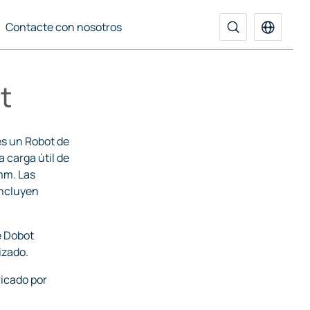
Contacte con nosotros
t
es un Robot de
a carga útil de
mm. Las
incluyen
e Dobot
izado.
ricado por