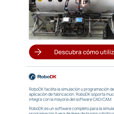
Descubra cómo utili
RoboDK facilita la simulación y programación d
aplicación de fabricación. RoboDK soporta much
integra con la mayoría del software CAD/CAM.
RoboDK es un software completo para la simulac
programación fuera de línea de brazos robótico