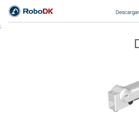
Descarga
;