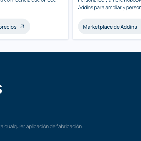
Addins para ampliar y person
precios
Marketplace de Addins
s
a cualquier aplicación de fabricación.