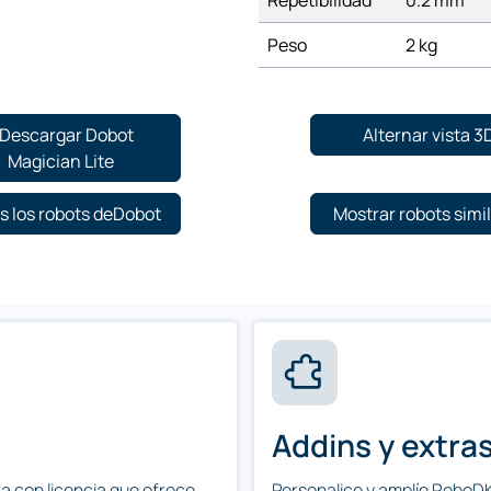
Repetibilidad
0.2 mm
Peso
2 kg
Descargar Dobot
Alternar vista 3
Magician Lite
s los robots deDobot
Mostrar robots simi
Addins y extra
a con licencia que ofrece
Personalice y amplíe RoboDK