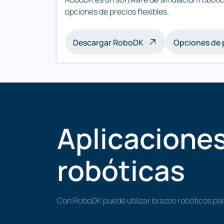
opciones de precios flexibles.
Descargar RoboDK
Opciones de 
Aplicacione
robóticas
Con RoboDK puede utilizar brazos robóticos par