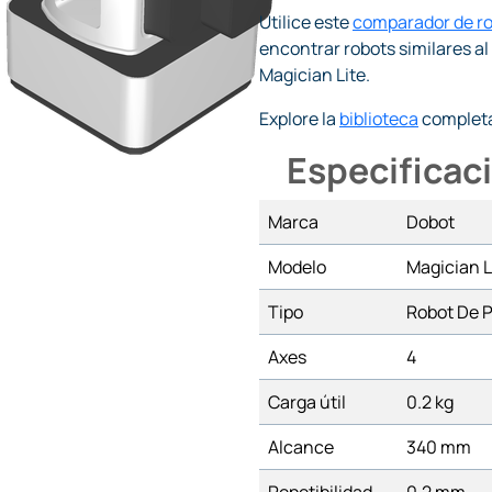
Utilice este
comparador de r
encontrar robots similares a
Magician Lite.
Explore la
biblioteca
completa
Especificac
Marca
Dobot
Modelo
Magician L
Tipo
Robot De P
Axes
4
Carga útil
0.2 kg
Alcance
340 mm