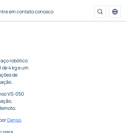
ntre em contato conosco
aço robótico
l de 4 kg e um
ações de
sação.
nso VS-050
sação,
 Remoto.
 por
Denso
.
s
para