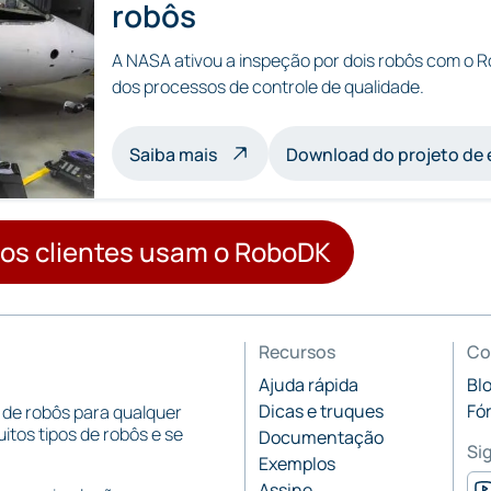
robôs
A NASA ativou a inspeção por dois robôs com o R
dos processos de controle de qualidade.
sobre a inspeção com vários robô
Saiba mais
Download do projeto de
os clientes usam o RoboDK
Recursos
Co
Ajuda rápida
Bl
Dicas e truques
Fó
 de robôs para qualquer
tos tipos de robôs e se
Documentação
Si
Exemplos
Assine