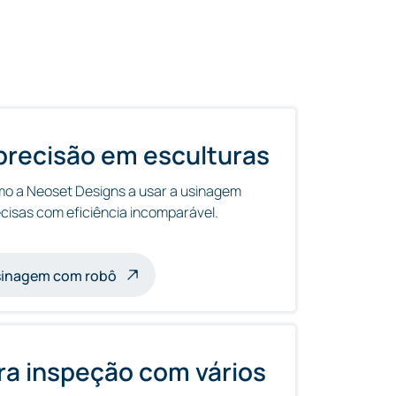
precisão em esculturas
o a Neoset Designs a usar a usinagem
ecisas com eficiência incomparável.
om robôs
usinagem com robô
a inspeção com vários