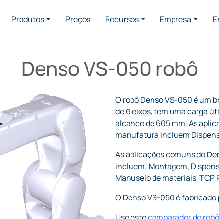
Produtos
Preços
Recursos
Empresa
E
Denso VS-050 robô
O robô Denso VS-050 é um br
de 6 eixos, tem uma carga úti
alcance de 605 mm. As aplic
manufatura incluem Dispen
As aplicações comuns do De
incluem: Montagem, Dispen
Manuseio de materiais, TCP
O Denso VS-050 é fabricado
Use este
comparador de robô