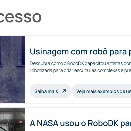
cesso
Usinagem com robô para 
Descubra como o RoboDK capacitou artistas com
robotizada para criar esculturas complexas e pr
sobre usinagem de esculturas c
Saiba mais
Veja mais exemplos de 
A NASA usou o RoboDK par