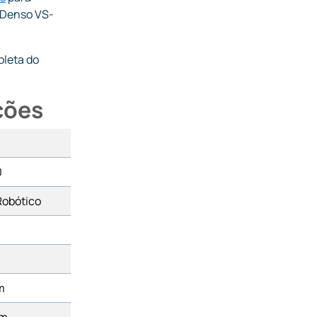
o Denso VS-
leta do
ções
0
Robótico
m