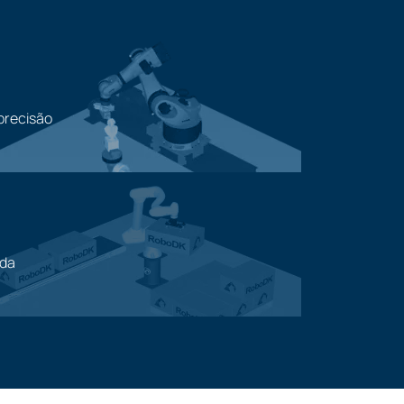
precisão
ada