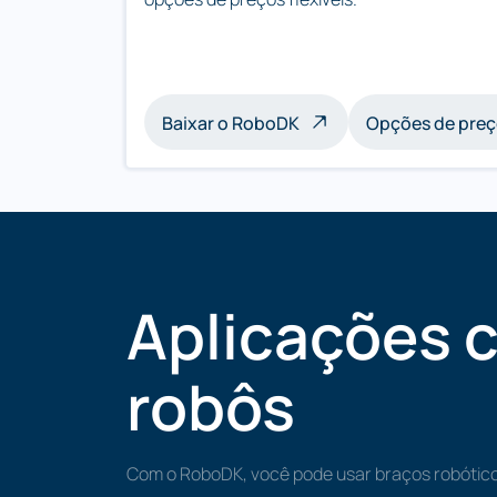
Baixar o RoboDK
Opções de pre
Aplicações 
robôs
Com o RoboDK, você pode usar braços robótico