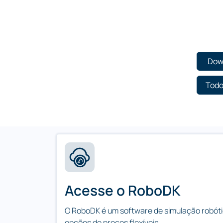
Dow
Todo
Acesse o RoboDK
O RoboDK é um software de simulação robóti
opções de preços flexíveis.