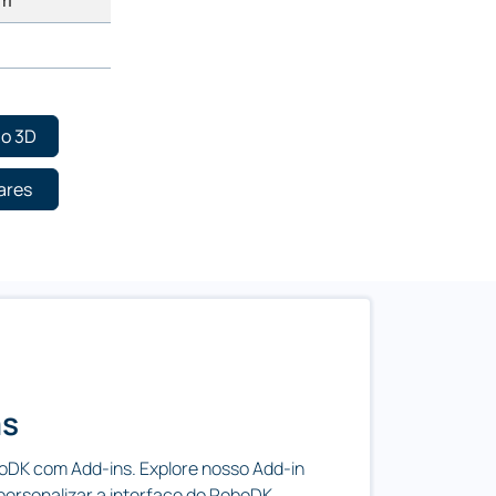
mm
ão 3D
ares
as
boDK com Add-ins. Explore nosso Add-in
personalizar a interface do RoboDK.