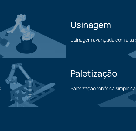
Usinagem
Usinagem avançada com alta 
Usinagem
Paletização
s
Paletização robótica simplific
Paletização