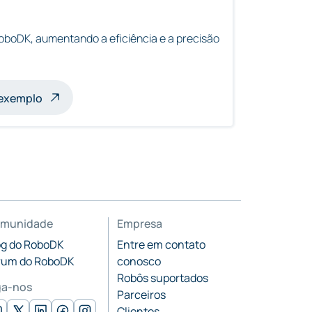
oboDK, aumentando a eficiência e a precisão
s
 exemplo
munidade
Empresa
og do RoboDK
Entre em contato
rum do RoboDK
conosco
Robôs suportados
ga-nos
Parceiros
Clientes