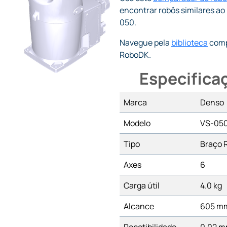
encontrar robôs similares a
050.
Navegue pela
biblioteca
comp
RoboDK.
Especifica
Marca
Denso
Modelo
VS-05
Tipo
Braço 
Axes
6
Carga útil
4.0 kg
Alcance
605 m