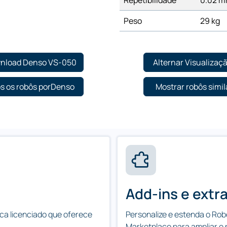
Repetibilidade
0.02 
Peso
29 kg
nload Denso VS-050
Alternar Visualizaç
s os robôs porDenso
Mostrar robôs simil
Add-ins e extr
ca licenciado que oferece
Personalize e estenda o Ro
Marketplace para ampliar e 