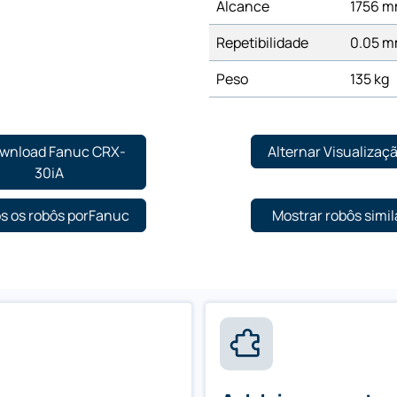
Alcance
1756 
Repetibilidade
0.05 
Peso
135 kg
wnload Fanuc CRX-
Alternar Visualizaç
30iA
s os robôs porFanuc
Mostrar robôs simil