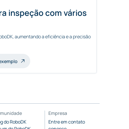
a inspeção com vários
oboDK, aumentando a eficiência e a precisão
s
 exemplo
munidade
Empresa
og do RoboDK
Entre em contato
rum do RoboDK
conosco