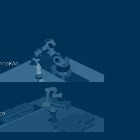
precisão
ada