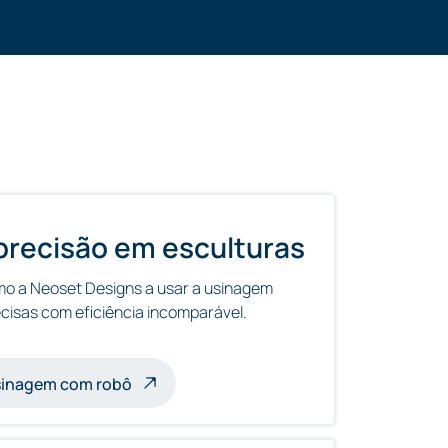
precisão em esculturas
o a Neoset Designs a usar a usinagem
ecisas com eficiência incomparável.
om robôs
usinagem com robô