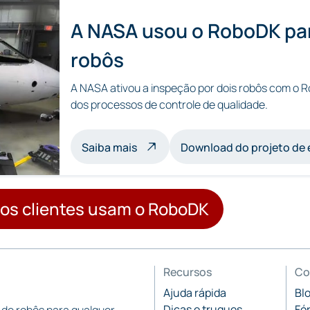
A NASA usou o RoboDK par
robôs
A NASA ativou a inspeção por dois robôs com o R
dos processos de controle de qualidade.
sobre a inspeção com vários robô
Saiba mais
Download do projeto de
os clientes usam o RoboDK
Recursos
Co
Ajuda rápida
Bl
Dicas e truques
Fó