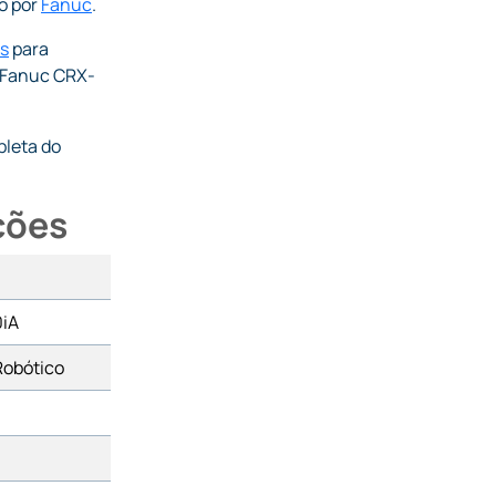
o por
Fanuc
.
s
para
o Fanuc CRX-
leta do
ções
iA
Robótico