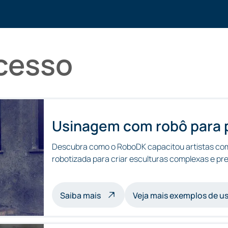
cesso
Usinagem com robô para 
Descubra como o RoboDK capacitou artistas com
robotizada para criar esculturas complexas e pr
sobre usinagem de esculturas c
Saiba mais
Veja mais exemplos de 