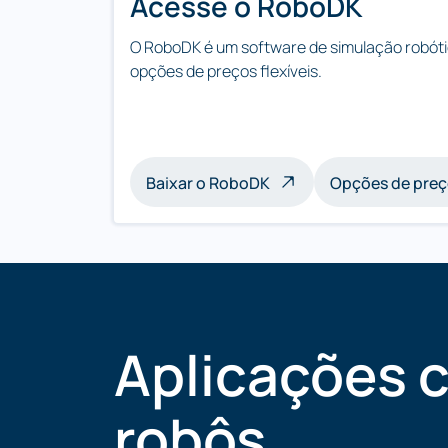
Acesse o RoboDK
O RoboDK é um software de simulação robóti
opções de preços flexíveis.
Baixar o RoboDK
Opções de pre
Aplicações 
robôs