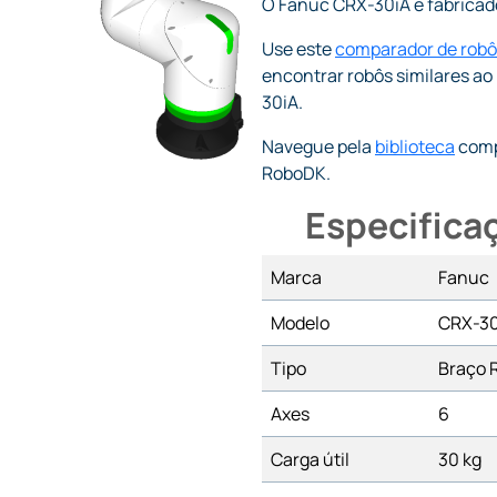
O Fanuc CRX-30iA é fabricad
Use este
comparador de robô
encontrar robôs similares a
30iA.
Navegue pela
biblioteca
comp
RoboDK.
Especifica
Marca
Fanuc
Modelo
CRX-30
Tipo
Braço 
Axes
6
Carga útil
30 kg