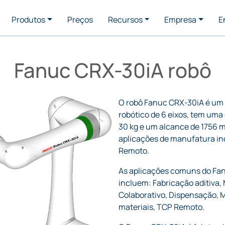
Produtos
Preços
Recursos
Empresa
E
Fanuc CRX-30iA robô
O robô Fanuc CRX-30iA é um
robótico de 6 eixos, tem uma 
30 kg e um alcance de 1756 
aplicações de manufatura i
Remoto.
As aplicações comuns do Fa
incluem: Fabricação aditiva
Colaborativo, Dispensação, 
materiais, TCP Remoto.