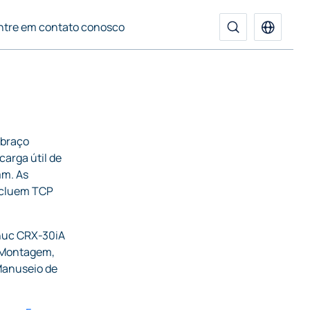
ntre em contato conosco
 braço
carga útil de
mm. As
ncluem TCP
nuc CRX-30iA
, Montagem,
Manuseio de