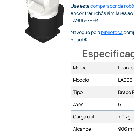
Use este
comparador de robô
encontrar robôs similares ao
LA906-7H-R.
Navegue pela
biblioteca
comp
RoboDK.
Especifica
Marca
Leante
Modelo
LA906
Tipo
Braço 
Axes
6
Carga útil
7.0 kg
Alcance
906 m