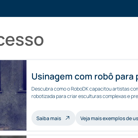
cesso
Usinagem com robô para 
Descubra como o RoboDK capacitou artistas com
robotizada para criar esculturas complexas e pr
sobre usinagem de esculturas c
Saiba mais
Veja mais exemplos de 