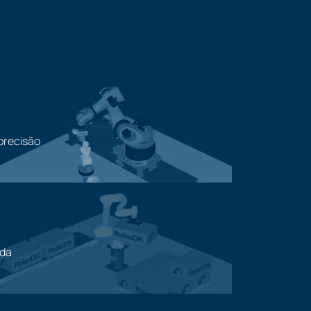
precisão
ada