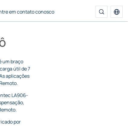
ntre em contato conosco
ô
é um braço
carga útil de 7
As aplicações
 Remoto.
antec LA906-
spensação,
 Remoto.
icado por