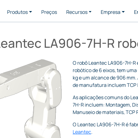
Produtos
Preços
Recursos
Empresa
E
Leantec LA906-7H-R rob
O robô Leantec LA906-7H-R 
robótico de 6 eixos, tem uma 
kg e um alcance de 906 mm. 
de manufatura incluem TCP
As aplicações comuns do Le
7H-R incluem: Montagem, Di
Manuseio de materiais, TCP
O Leantec LA906-7H-R é fabr
Leantec
.