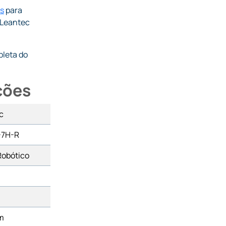
s
para
 Leantec
leta do
ções
c
-7H-R
Robótico
m