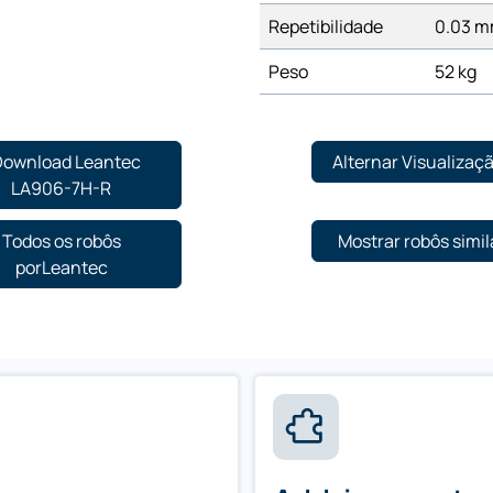
Repetibilidade
0.03 
Peso
52 kg
Download Leantec
Alternar Visualizaç
LA906-7H-R
Todos os robôs
Mostrar robôs simil
porLeantec