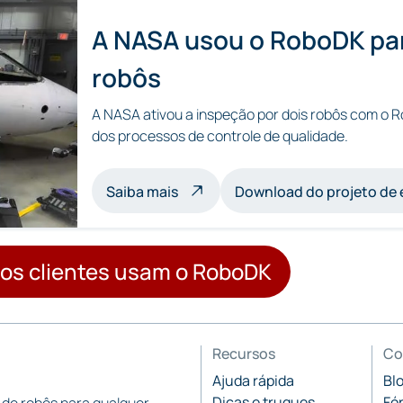
A NASA usou o RoboDK par
robôs
A NASA ativou a inspeção por dois robôs com o R
dos processos de controle de qualidade.
sobre a inspeção com vários robô
Saiba mais
Download do projeto de
os clientes usam o RoboDK
Recursos
Co
Ajuda rápida
Bl
Dicas e truques
Fó