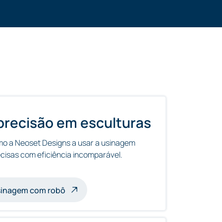
precisão em esculturas
o a Neoset Designs a usar a usinagem
ecisas com eficiência incomparável.
om robôs
usinagem com robô