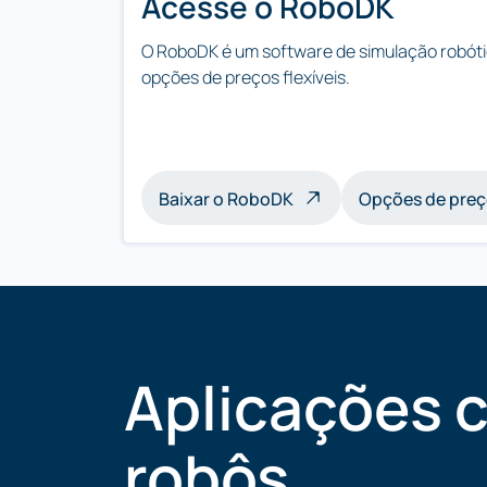
Acesse o RoboDK
O RoboDK é um software de simulação robóti
opções de preços flexíveis.
Baixar o RoboDK
Opções de pre
Aplicações 
robôs