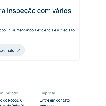
a inspeção com vários
oboDK, aumentando a eficiência e a precisão
s
 exemplo
munidade
Empresa
og do RoboDK
Entre em contato
rum do RoboDK
conosco