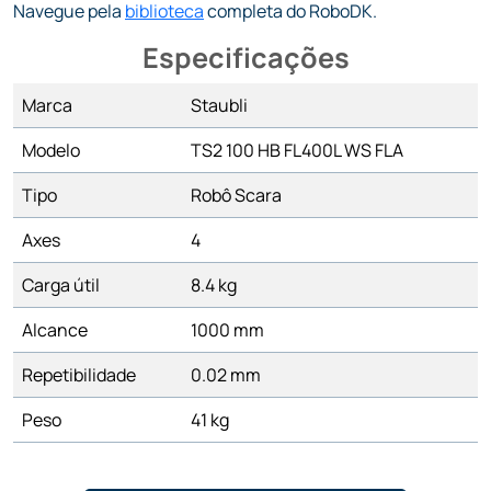
Navegue pela
biblioteca
completa do RoboDK.
Especificações
Marca
Staubli
Modelo
TS2 100 HB FL400L WS FLA
Tipo
Robô Scara
Axes
4
Carga útil
8.4 kg
Alcance
1000 mm
Repetibilidade
0.02 mm
Peso
41 kg