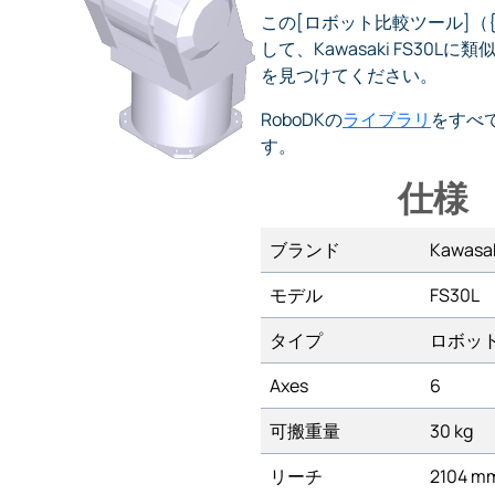
この[ロボット比較ツール]（{l
して、Kawasaki FS30L
を見つけてください。
RoboDKの
ライブラリ
をすべ
す。
仕様
ブランド
Kawasa
モデル
FS30L
タイプ
ロボッ
Axes
6
可搬重量
30 kg
リーチ
2104 m