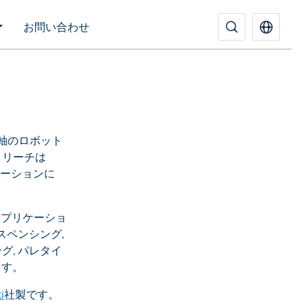
お問い合わせ
ト
は6軸のロボット
、リーチは
リケーションに
的なアプリケーショ
ィスペンシング,
グ, パレタイ
ます。
i
社製です。