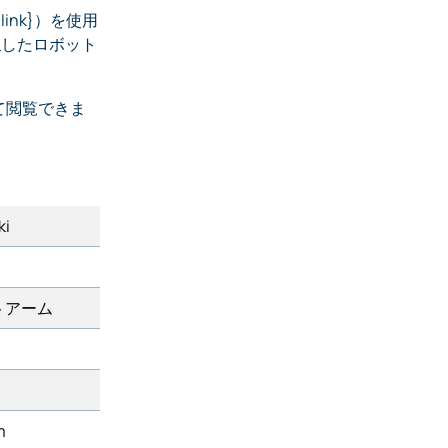
ink}）を使用
に類似したロボット
て閲覧できま
ki
トアーム
m