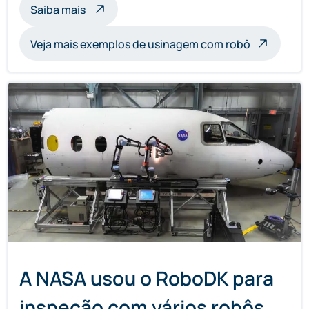
sobre usinagem de esculturas com robôs
Saiba mais
Veja mais exemplos de usinagem com robô
A NASA usou o RoboDK para
inspeção com vários robôs