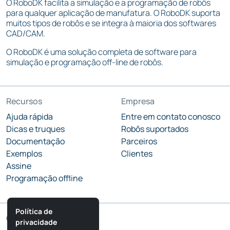
O RoboDK facilita a simulação e a programação de robôs
para qualquer aplicação de manufatura. O RoboDK suporta
muitos tipos de robôs e se integra à maioria dos softwares
CAD/CAM.
O RoboDK é uma solução completa de software para
simulação e programação off-line de robôs.
Recursos
Empresa
Ajuda rápida
Entre em contato conosco
Dicas e truques
Robôs suportados
Documentação
Parceiros
Exemplos
Clientes
Assine
Programação offline
Política de
Comunidade
privacidade