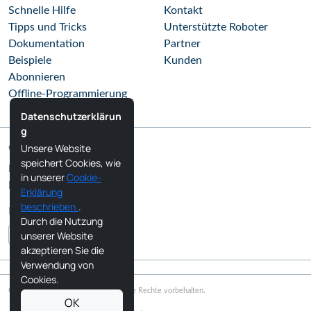
Schnelle Hilfe
Kontakt
Tipps und Tricks
Unterstützte Roboter
Dokumentation
Partner
Beispiele
Kunden
Abonnieren
Offline-Programmierung
Datenschutzerklärun
g
Unsere Website
Gemeinschaft
speichert Cookies, wie
RoboDK Blog
in unserer
Cookie-
RoboDK Forum
Erklärung
beschrieben.
.
Folgen Sie uns
Durch die Nutzung
unserer Website
akzeptieren Sie die
Verwendung von
Cookies.
Copyright © 2026 RoboDK Global. Alle Rechte vorbehalten.
OK