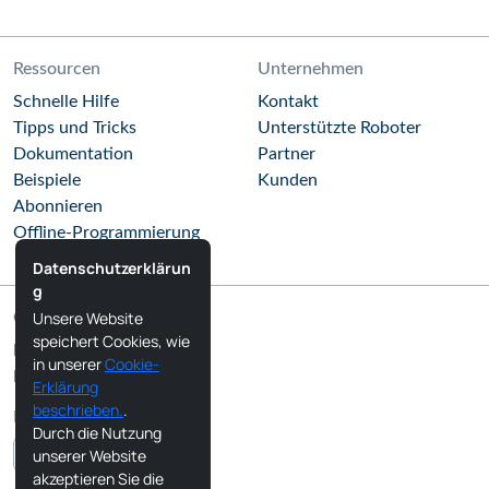
Ressourcen
Unternehmen
Schnelle Hilfe
Kontakt
Tipps und Tricks
Unterstützte Roboter
Dokumentation
Partner
Beispiele
Kunden
Abonnieren
Offline-Programmierung
Datenschutzerklärun
g
Unsere Website
Gemeinschaft
speichert Cookies, wie
RoboDK Blog
in unserer
Cookie-
RoboDK Forum
Erklärung
beschrieben.
.
Folgen Sie uns
Durch die Nutzung
unserer Website
akzeptieren Sie die