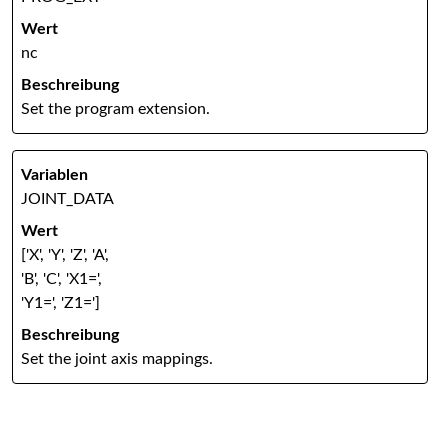
nc
Set the program extension.
JOINT_DATA
['X', 'Y', 'Z', 'A',
'B', 'C', 'X1=',
'Y1=', 'Z1=']
Set the joint axis mappings.