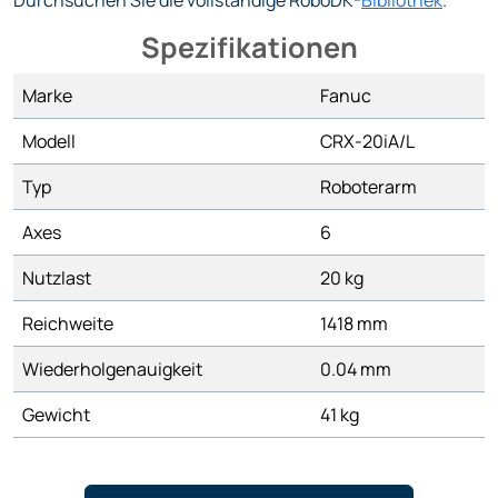
Durchsuchen Sie die vollständige RoboDK-
Bibliothek
.
Spezifikationen
Marke
Fanuc
Modell
CRX-20iA/L
Typ
Roboterarm
Axes
6
Nutzlast
20 kg
Reichweite
1418 mm
Wiederholgenauigkeit
0.04 mm
Gewicht
41 kg