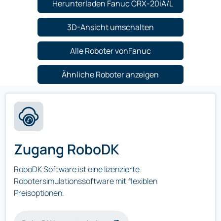
Herunterladen Fanuc CRX-20iA/L
3D-Ansicht umschalten
Alle Roboter vonFanuc
Ähnliche Roboter anzeigen
Zugang RoboDK
RoboDK Software ist eine lizenzierte
Robotersimulationssoftware mit flexiblen
Preisoptionen.