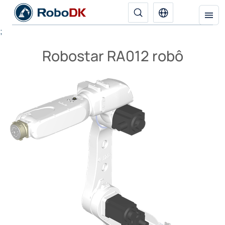
;
Robostar RA012 robô