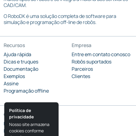
CAD/CAM.
O RoboDK é uma solução completa de software para
simulação e programação off-line de robôs.
Recursos
Empresa
Ajuda rápida
Entre em contato conosco
Dicas e truques
Robôs suportados
Documentação
Parceiros
Exemplos
Clientes
Assine
Programação offline
Política de
Comunidade
privacidade
Blog do RoboDK
Nosso site armazena
Fórum do RoboDK
cookies conforme